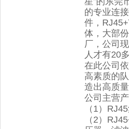
星”
的
东莞
的
专业
连接
件，RJ45
体，
大部份
厂，公司现
人才有20
在此
公司依
高素质的队
造出
高质
量
公司主
营
（1）RJ4
（2）RJ4