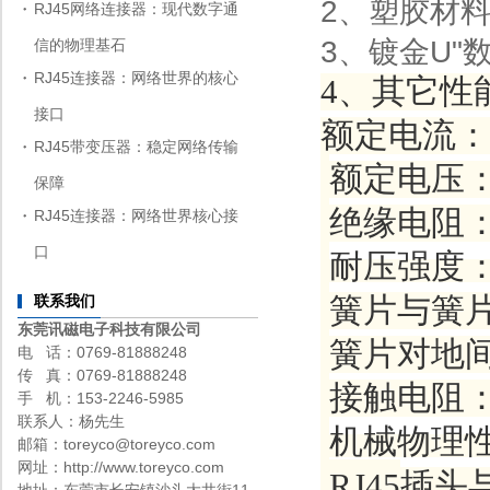
2、塑胶材料:
RJ45网络连接器：现代数字通
3、镀金U"数:G
信的物理基石
RJ45连接器：网络世界的核心
4、其它性
接口
额定电流：
RJ45带变压器：稳定网络传输
额定电压
保障
绝缘电阻
RJ45连接器：网络世界核心接
口
耐压强度
簧片与簧
联系我们
东莞讯磁电子科技有限公司
簧片对地
电 话：0769-81888248
传 真：0769-81888248
接触电阻
手 机：153-2246-5985
联系人：杨先生
机械物理
邮箱：toreyco@toreyco.com
网址：http://www.toreyco.com
RJ45
插头