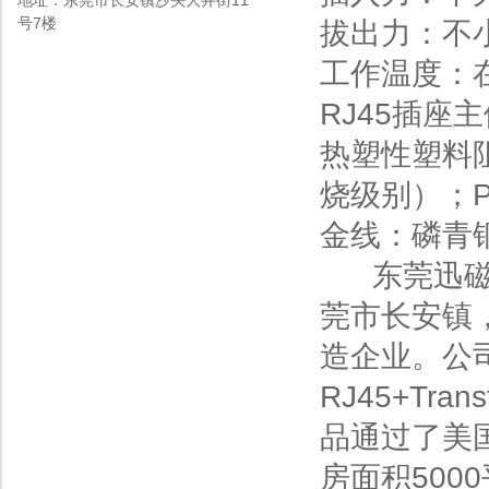
地址：东莞市长安镇沙头大井街11
号7楼
拔出力：不小
工作温度：在
RJ45插座
热塑性塑料阻燃
烧级别）；P
金线：磷青
东莞迅磁电
莞市长安镇
造企业。公
RJ45+T
品通过了美
房面积500