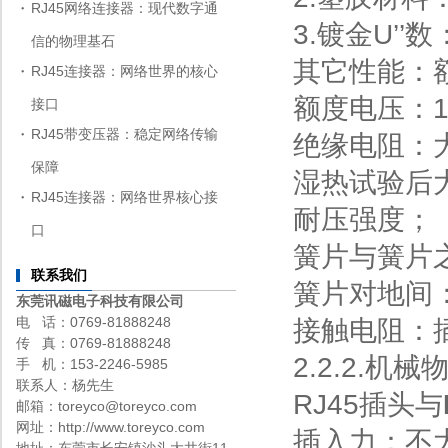
RJ45网络连接器：现代数字通
3.镀金U’’
信的物理基石
其它性能：额
RJ45连接器：网络世界的核心
额度电压：1
接口
RJ45带变压器：稳定网络传输
绝缘电阻：大
保障
湿热试验后大
RJ45连接器：网络世界核心接
耐压强度；
口
簧片与簧片之
联系我们
簧片对地间：D
东莞讯磁电子科技有限公司
电 话：0769-81888248
接触电阻：
传 真：0769-81888248
2.2.2.机
手 机：153-2246-5985
联系人：杨先生
RJ45插头与
邮箱：toreyco@toreyco.com
网址：http://www.toreyco.com
插入力：不大